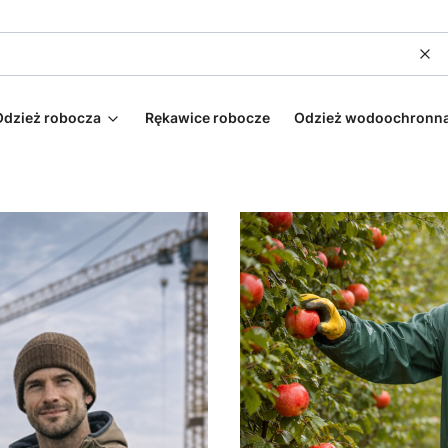
Wy
Odzież robocza
Rękawice robocze
Odzież wodoochronn