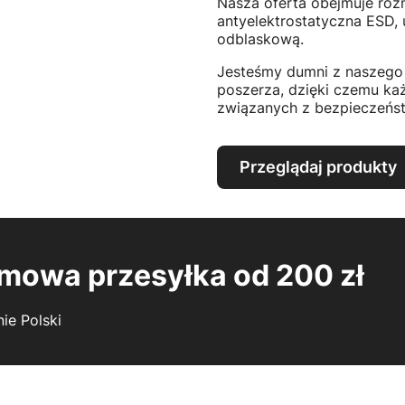
Nasza oferta obejmuje różn
antyelektrostatyczna ESD,
odblaskową.
Jesteśmy dumni z naszego 
poszerza, dzięki czemu ka
związanych z bezpieczeńst
Przeglądaj produkty
mowa przesyłka od 200 zł
nie Polski