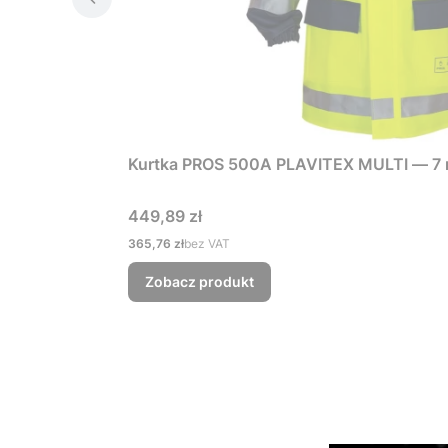
Kurtka PROS 500A PLAVITEX MULTI — 7 n
Cena
449,89 zł
Cena
365,76 zł
bez VAT
Zobacz produkt