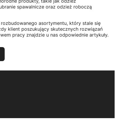
orodne produkty, takie jak odzież
 ubranie spawalnicze oraz odzież roboczą
rozbudowanego asortymentu, który stale się
żdy klient poszukujący skutecznych rozwiązań
wem pracy znajdzie u nas odpowiednie artykuły.