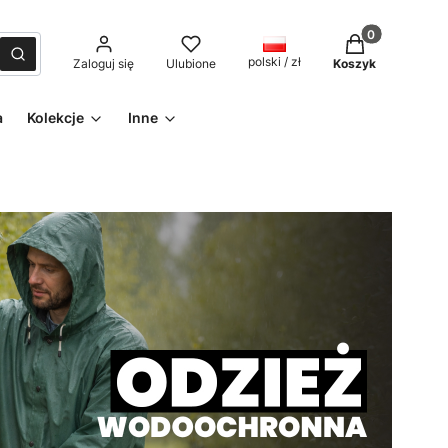
Produkty w kos
czyść
Szukaj
polski / zł
Zaloguj się
Ulubione
Koszyk
a
Kolekcje
Inne