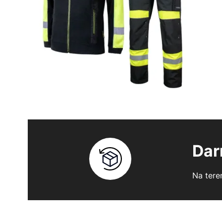
Dar
Na tere