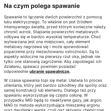
Na czym polega spawanie
Spawanie to łączenie dwóch powierzchni z pomocą
łuku elektrycznego. To właśnie on jest źródłem
intensywnego światła, przed którym konieczne należy
chronić wzrok. Stapianie powierzchni metalowych
odbywa się w bardzo wysokiej temperaturze. Choć
wytwarzana jest ona miejscowo, cały element
metalowy nagrzewa się i może spowodować
poparzenie przy niezachowaniu ostrożności. Są to
aspekty widoczne na pierwszy rzut oka, jednak nie
tylko one stanowią zagrożenie. Aby zapobiegać ich
działaniu, spawacz powinien posiadać
odpowiednie
ubranie spawalnicze
.
W czasie spawania topi się metal. Ułatwia to proces
utleniania, który jest bardzo szkodliwy dla spoiny oraz
samej konstrukcji lub elementu. Dlatego też przy
spawaniu wykorzystuje się często osłonę. W
przypadku MIG będą to nieaktywne gazy, jak argon.
MAG to metoda wykorzystująca mieszankę argonu
oraz dwutlenku węgla, czyli gaz aktywny chemicznie.