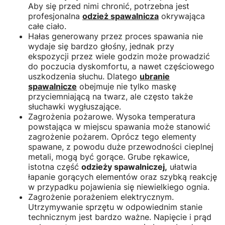
Aby się przed nimi chronić, potrzebna jest
profesjonalna
odzież spawalnicza
okrywająca
całe ciało.
Hałas generowany przez proces spawania nie
wydaje się bardzo głośny, jednak przy
ekspozycji przez wiele godzin może prowadzić
do poczucia dyskomfortu, a nawet częściowego
uszkodzenia słuchu. Dlatego
ubranie
spawalnicze
obejmuje nie tylko maskę
przyciemniającą na twarz, ale często także
słuchawki wygłuszające.
Zagrożenia pożarowe. Wysoka temperatura
powstająca w miejscu spawania może stanowić
zagrożenie pożarem. Oprócz tego elementy
spawane, z powodu duże przewodności cieplnej
metali, mogą być gorące. Grube rękawice,
istotna część
odzieży spawalniczej,
ułatwia
łapanie gorących elementów oraz szybką reakcję
w przypadku pojawienia się niewielkiego ognia.
Zagrożenie porażeniem elektrycznym.
Utrzymywanie sprzętu w odpowiednim stanie
technicznym jest bardzo ważne. Napięcie i prąd