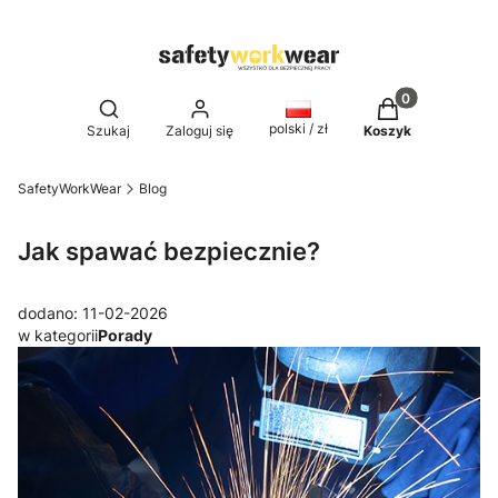
Produkty w kos
Otwórz wyszukiwarkę
polski / zł
Szukaj
Zaloguj się
Koszyk
SafetyWorkWear
Blog
Jak spawać bezpiecznie?
dodano: 11-02-2026
w kategorii
Porady